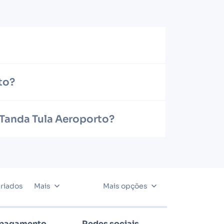
to?
 Tanda Tula Aeroporto?
riados
Mais
Mais opções
 pagamento
Redes sociais