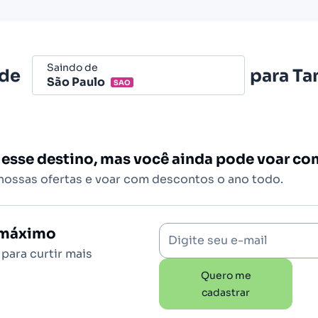
Saindo de
 de
para
Ta
São Paulo
SAO
Belo Horizonte - Todos (BHZ)
São Paulo - Todos (SAO)
 esse destino, mas você ainda pode voar c
Rio de Janeiro - Todos (RIO)
 nossas ofertas e voar com descontos o ano todo.
Salvador - Todos (SSA)
Brasília (BSB)
o máximo
Digite seu e-mail
para curtir mais
Quero me
cadastrar