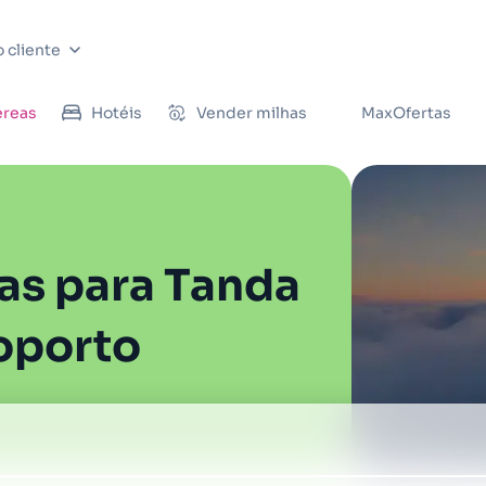
 cliente
éreas
Hotéis
Vender milhas
MaxOfertas
as para Tanda
oporto