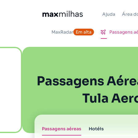
Ajuda
Área do
MaxRadar
Em alta
Passagens a
Passagens Aére
Tula Aer
Passagens aéreas
Hotéis