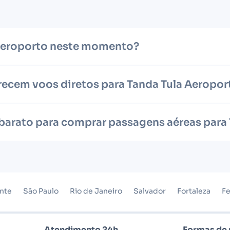
 Aeroporto neste momento?
ecem voos diretos para Tanda Tula Aeropor
 barato para comprar passagens aéreas para
onte
São Paulo
Rio de Janeiro
Salvador
Fortaleza
Fe
Atendimento 24h
Formas de