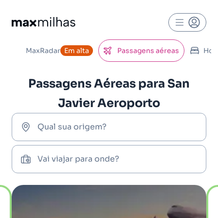
MaxRadar
Em alta
Passagens aéreas
Hot
Passagens Aéreas para San
Javier Aeroporto
Qual sua origem?
Vai viajar para onde?