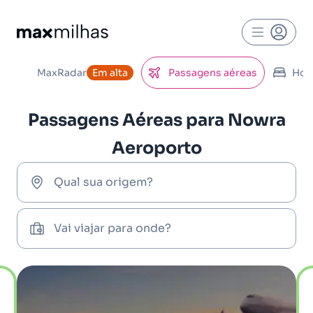
MaxRadar
Em alta
Passagens aéreas
Hot
Passagens Aéreas para Nowra
Aeroporto
Qual sua origem?
Vai viajar para onde?