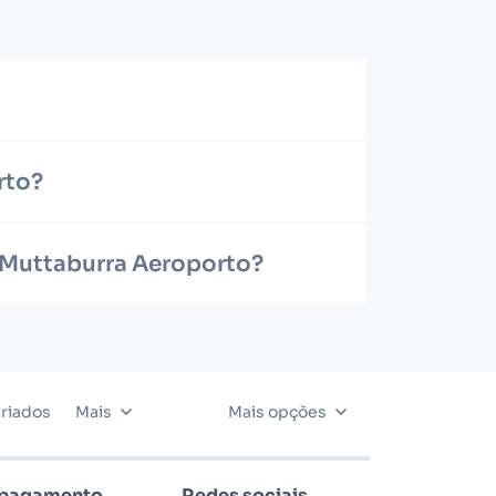
rto?
a Muttaburra Aeroporto?
riados
Mais
Mais opções
 pagamento
Redes sociais