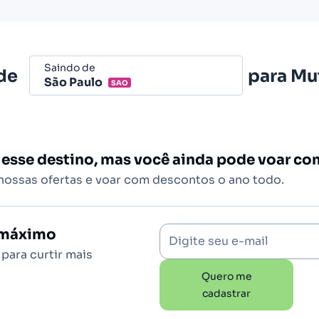
Saindo de
de
para
Mut
São Paulo
SAO
Belo Horizonte - Todos (BHZ)
São Paulo - Todos (SAO)
 esse destino, mas você ainda pode voar c
Rio de Janeiro - Todos (RIO)
 nossas ofertas e voar com descontos o ano todo.
Salvador - Todos (SSA)
Brasília (BSB)
o máximo
Digite seu e-mail
para curtir mais
Quero me
cadastrar