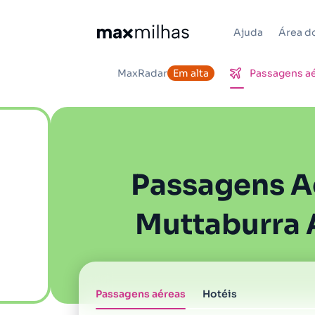
Ajuda
Área do
MaxRadar
Em alta
Passagens a
Passagens A
Muttaburra 
Passagens aéreas
Hotéis