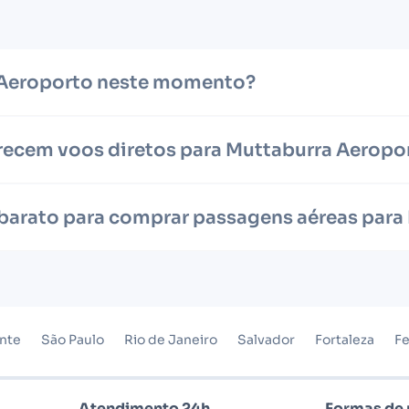
a Aeroporto neste momento?
recem voos diretos para Muttaburra Aeropo
 barato para comprar passagens aéreas par
onte
São Paulo
Rio de Janeiro
Salvador
Fortaleza
Fe
Atendimento 24h
Formas de