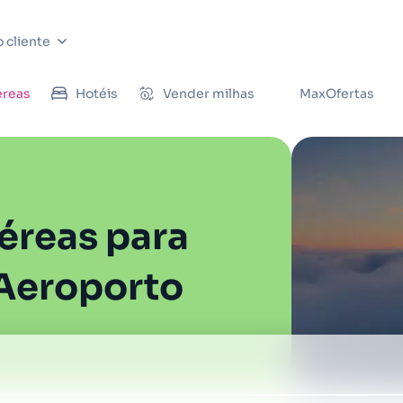
 cliente
éreas
Hotéis
Vender milhas
MaxOfertas
éreas para
Aeroporto