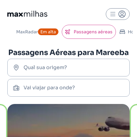
MaxRadar
Em alta
Passagens aéreas
Hot
Passagens Aéreas para Mareeba
Qual sua origem?
Vai viajar para onde?