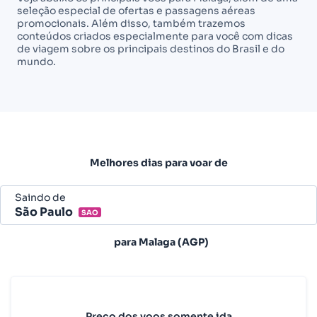
seleção especial de ofertas e passagens aéreas
promocionais. Além disso, também trazemos
conteúdos criados especialmente para você com dicas
de viagem sobre os principais destinos do Brasil e do
mundo.
Melhores dias para voar de
Saindo de
São Paulo
SAO
Belo Horizonte - Todos (BHZ)
para
Malaga (AGP)
São Paulo - Todos (SAO)
Rio de Janeiro - Todos (RIO)
Salvador - Todos (SSA)
Preço dos voos somente ida