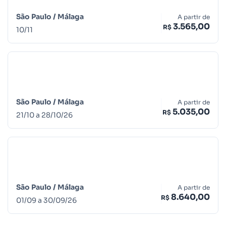
São Paulo /
Málaga
A partir de
3.565,00
R$
10
/
11
São Paulo /
Málaga
A partir de
5.035,00
R$
21
/
10
a
28
/
10
/
26
São Paulo /
Málaga
A partir de
8.640,00
R$
01
/
09
a
30
/
09
/
26