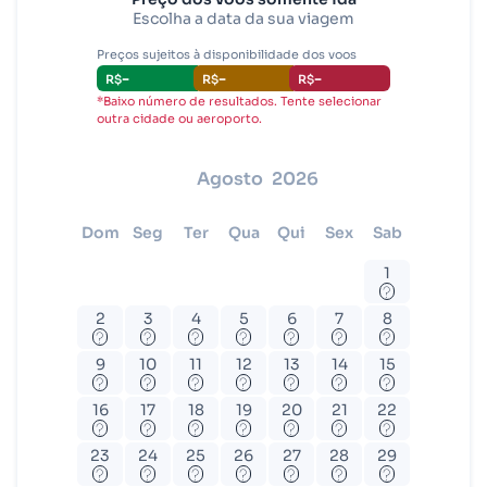
Escolha a data da sua viagem
Brasília (BSB)
Preços sujeitos à disponibilidade dos voos
-
-
-
R$
R$
R$
*Baixo número de resultados. Tente selecionar
outra cidade ou aeroporto.
agosto
2026
dom
seg
ter
qua
qui
sex
sab
1
?
2
3
4
5
6
7
8
?
?
?
?
?
?
?
9
10
11
12
13
14
15
?
?
?
?
?
?
?
16
17
18
19
20
21
22
?
?
?
?
?
?
?
23
24
25
26
27
28
29
?
?
?
?
?
?
?