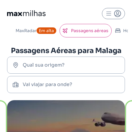
MaxRadar
Em alta
Passagens aéreas
Hot
Passagens Aéreas para Malaga
Qual sua origem?
Vai viajar para onde?