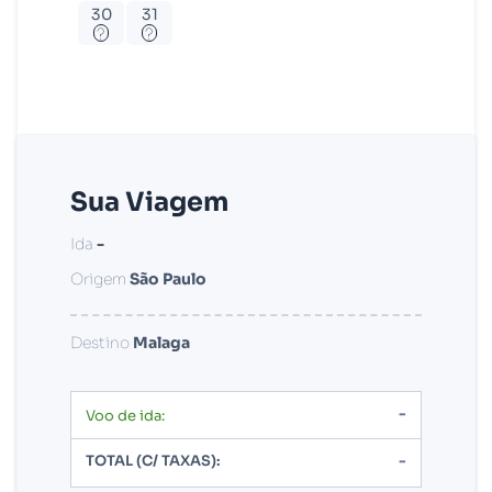
30
31
?
?
Sua Viagem
Ida
-
Origem
São Paulo
Destino
Malaga
-
Voo de ida:
TOTAL (C/ TAXAS):
-