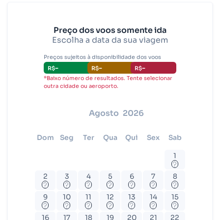
Rio de Janeiro - Todos (RIO)
Salvador - Todos (SSA)
Preço dos voos somente ida
Escolha a data da sua viagem
Brasília (BSB)
Preços sujeitos à disponibilidade dos voos
-
-
-
R$
R$
R$
*Baixo número de resultados. Tente selecionar
outra cidade ou aeroporto.
agosto
2026
dom
seg
ter
qua
qui
sex
sab
1
?
2
3
4
5
6
7
8
?
?
?
?
?
?
?
9
10
11
12
13
14
15
?
?
?
?
?
?
?
16
17
18
19
20
21
22