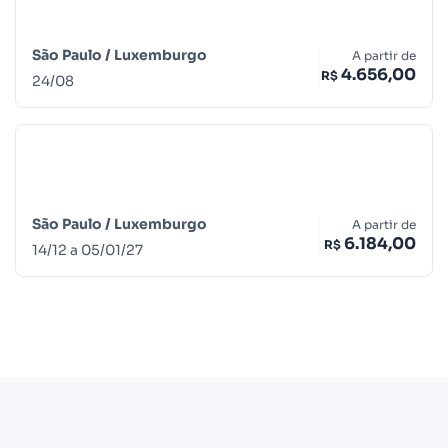
São Paulo /
Luxemburgo
A partir de
4.656,00
R$
24
/
08
São Paulo /
Luxemburgo
A partir de
6.184,00
R$
14
/
12
a
05
/
01
/
27