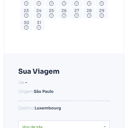
?
?
?
?
?
?
?
23
24
25
26
27
28
29
?
?
?
?
?
?
?
30
31
?
?
Sua Viagem
Ida
-
Origem
São Paulo
Destino
Luxembourg
-
Voo de ida: