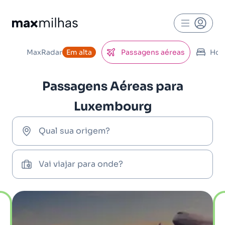
MaxRadar
Em alta
Passagens aéreas
Hot
Passagens Aéreas para
Luxembourg
Qual sua origem?
Vai viajar para onde?