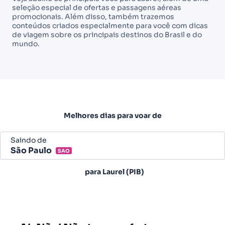
seleção especial de ofertas e passagens aéreas
promocionais. Além disso, também trazemos
conteúdos criados especialmente para você com dicas
de viagem sobre os principais destinos do Brasil e do
mundo.
Melhores dias para voar de
Saindo de
São Paulo
SAO
Belo Horizonte - Todos (BHZ)
para
Laurel (PIB)
São Paulo - Todos (SAO)
Rio de Janeiro - Todos (RIO)
Salvador - Todos (SSA)