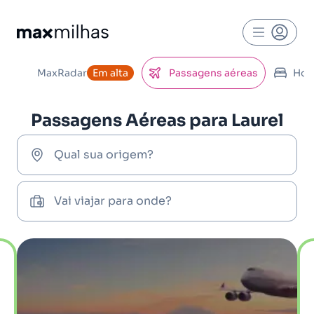
MaxRadar
Em alta
Passagens aéreas
Hot
Passagens Aéreas para Laurel
Qual sua origem?
Vai viajar para onde?