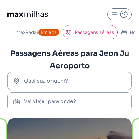
MaxRadar
Em alta
Passagens aéreas
Hot
Passagens Aéreas para Jeon Ju
Aeroporto
Qual sua origem?
Vai viajar para onde?