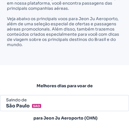
em nossa plataforma, você encontra passagens das
principais companhias aéreas.
Veja abaixo os principais voos para Jeon Ju Aeroporto,
além de uma seleção especial de ofertas e passagens
aéreas promocionais. Além disso, também trazemos
conteúdos criados especialmente para você com dicas
de viagem sobre os principais destinos do Brasil e do
mundo.
Melhores dias para voar de
Saindo de
São Paulo
SAO
Belo Horizonte - Todos (BHZ)
para
Jeon Ju Aeroporto (CHN)
São Paulo - Todos (SAO)