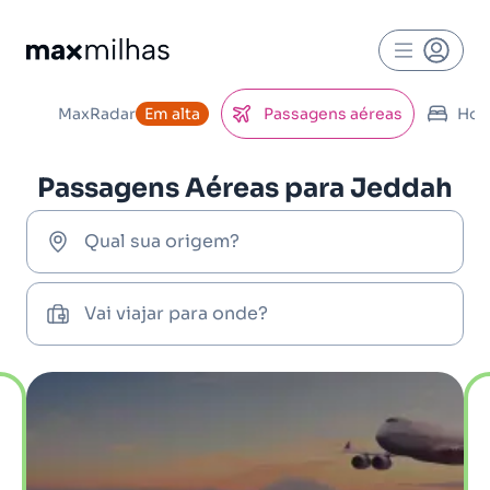
MaxRadar
Em alta
Passagens aéreas
Hot
Passagens Aéreas para Jeddah
Qual sua origem?
Vai viajar para onde?