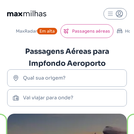
MaxRadar
Em alta
Passagens aéreas
Hot
Passagens Aéreas para
Impfondo Aeroporto
Qual sua origem?
Vai viajar para onde?