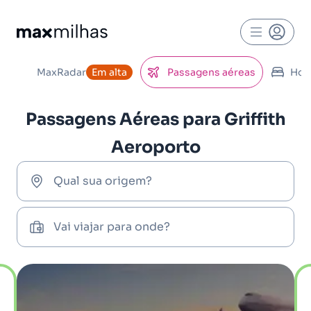
MaxRadar
Em alta
Passagens aéreas
Hot
Passagens Aéreas para Griffith
Aeroporto
Qual sua origem?
Vai viajar para onde?