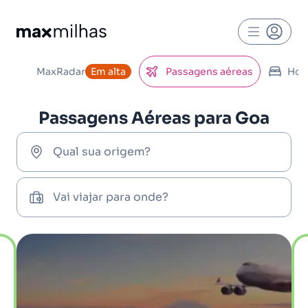
MaxRadar
Em alta
Passagens aéreas
Hot
Passagens Aéreas para Goa
Qual sua origem?
Vai viajar para onde?