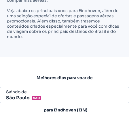
companhias aéreas.
Veja abaixo os principais voos para Eindhoven, além de
uma seleção especial de ofertas e passagens aéreas
promocionais. Além disso, também trazemos
conteúdos criados especialmente para você com dicas
de viagem sobre os principais destinos do Brasil e do
mundo.
Melhores dias para voar de
Saindo de
São Paulo
SAO
Belo Horizonte - Todos (BHZ)
para
Eindhoven (EIN)
São Paulo - Todos (SAO)