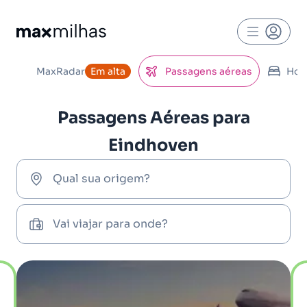
MaxRadar
Em alta
Passagens aéreas
Hot
Passagens Aéreas para
Eindhoven
Qual sua origem?
Vai viajar para onde?