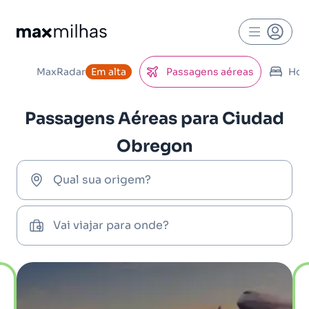
MaxRadar
Em alta
Passagens aéreas
Hot
Passagens Aéreas para Ciudad
Obregon
Qual sua origem?
Vai viajar para onde?