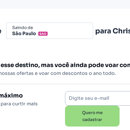
Saindo de
e
para
Chri
São Paulo
SAO
Belo Horizonte - Todos (BHZ)
São Paulo - Todos (SAO)
 esse destino, mas você ainda pode voar c
Rio de Janeiro - Todos (RIO)
 nossas ofertas e voar com descontos o ano todo.
Salvador - Todos (SSA)
Brasília (BSB)
o máximo
Digite seu e-mail
para curtir mais
Quero me
cadastrar