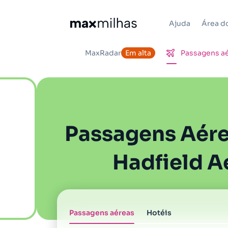
Ajuda
Área do
MaxRadar
Em alta
Passagens a
Passagens Aére
Hadfield A
Passagens aéreas
Hotéis