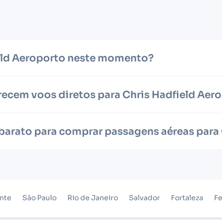
ield Aeroporto neste momento?
ecem voos diretos para Chris Hadfield Aer
 barato para comprar passagens aéreas para
onte
São Paulo
Rio de Janeiro
Salvador
Fortaleza
Fe