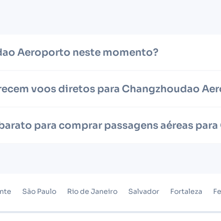
udao Aeroporto neste momento?
recem voos diretos para Changzhoudao Ae
s barato para comprar passagens aéreas pa
onte
São Paulo
Rio de Janeiro
Salvador
Fortaleza
Fe