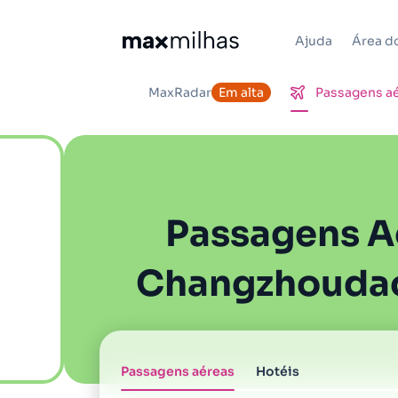
Ajuda
Área do
MaxRadar
Em alta
Passagens a
Passagens A
Changzhoudao
Passagens aéreas
Hotéis