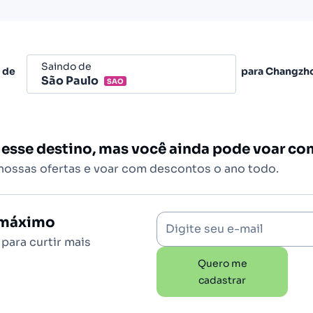
Saindo de
 de
para
Changzh
São Paulo
SAO
Belo Horizonte - Todos (BHZ)
São Paulo - Todos (SAO)
 esse destino, mas você ainda pode voar c
Rio de Janeiro - Todos (RIO)
 nossas ofertas e voar com descontos o ano todo.
Salvador - Todos (SSA)
Brasília (BSB)
o máximo
Digite seu e-mail
para curtir mais
Quero me
cadastrar