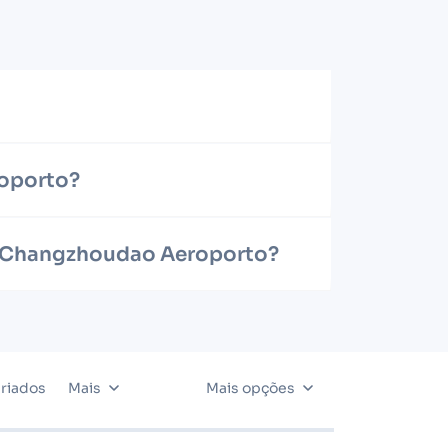
roporto?
ra Changzhoudao Aeroporto?
riados
Mais
Mais opções