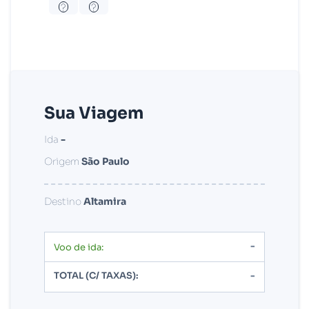
?
?
Sua Viagem
Ida
-
Origem
São Paulo
Destino
Altamira
-
Voo de ida:
TOTAL (C/ TAXAS):
-