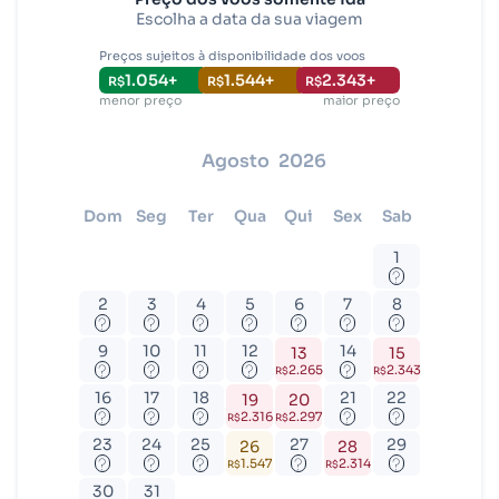
Escolha a data da sua viagem
Brasília (BSB)
Preços sujeitos à disponibilidade dos voos
1.054
+
1.544
+
2.343
+
R$
R$
R$
menor preço
maior preço
agosto
2026
dom
seg
ter
qua
qui
sex
sab
1
?
2
3
4
5
6
7
8
?
?
?
?
?
?
?
9
10
11
12
14
13
15
?
?
?
?
?
2.265
2.343
R$
R$
16
17
18
21
22
19
20
?
?
?
?
?
2.316
2.297
R$
R$
23
24
25
27
29
26
28
?
?
?
?
?
1.547
2.314
R$
R$
30
31