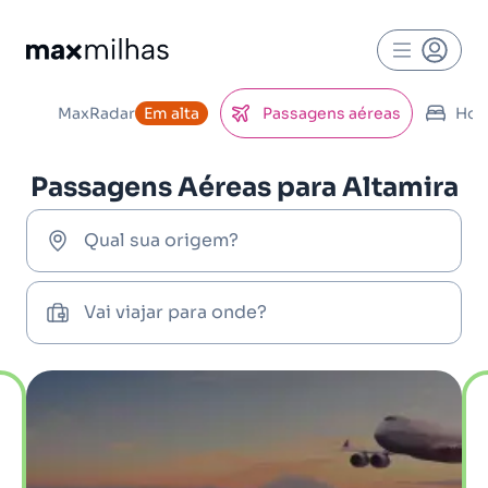
MaxRadar
Em alta
Passagens aéreas
Hot
Passagens Aéreas para Altamira
Qual sua origem?
Vai viajar para onde?