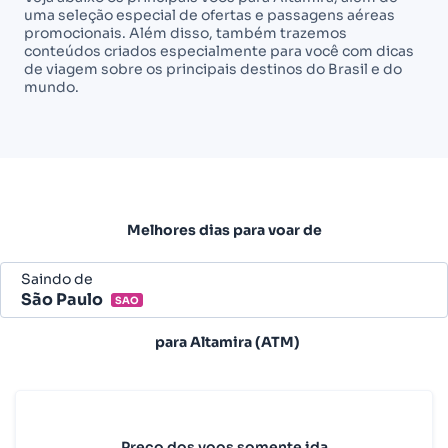
uma seleção especial de ofertas e passagens aéreas
promocionais. Além disso, também trazemos
conteúdos criados especialmente para você com dicas
de viagem sobre os principais destinos do Brasil e do
mundo.
Melhores dias para voar de
Saindo de
São Paulo
SAO
Belo Horizonte - Todos (BHZ)
para
Altamira (ATM)
São Paulo - Todos (SAO)
Rio de Janeiro - Todos (RIO)
Salvador - Todos (SSA)
Preço dos voos somente ida