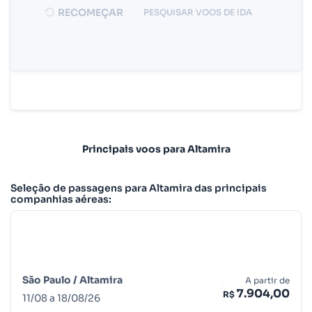
RECOMEÇAR
PESQUISAR VOOS DE IDA
Principais voos para Altamira
Seleção de passagens para Altamira das principais
companhias aéreas:
São Paulo /
Altamira
A partir de
7.904,00
R$
11
/
08
a
18
/
08
/
26