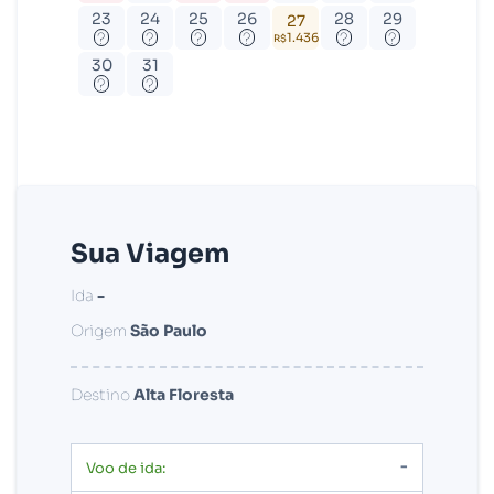
23
24
25
26
28
29
27
?
?
?
?
?
?
1.436
R$
30
31
?
?
Sua Viagem
Ida
-
Origem
São Paulo
Destino
Alta Floresta
-
Voo de ida: