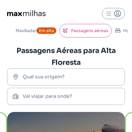
MaxRadar
Em alta
Passagens aéreas
Hot
Passagens Aéreas para Alta
Floresta
Qual sua origem?
Vai viajar para onde?