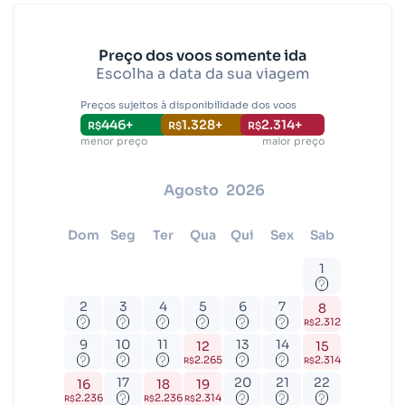
Rio de Janeiro - Todos (RIO)
Salvador - Todos (SSA)
Preço dos voos somente ida
Escolha a data da sua viagem
Brasília (BSB)
Preços sujeitos à disponibilidade dos voos
446
+
1.328
+
2.314
+
R$
R$
R$
menor preço
maior preço
agosto
2026
dom
seg
ter
qua
qui
sex
sab
1
?
2
3
4
5
6
7
8
?
?
?
?
?
?
2.312
R$
9
10
11
13
14
12
15
?
?
?
?
?
2.265
2.314
R$
R$
17
20
21
22
16
18
19
?
?
?
?
2.236
2.236
2.314
R$
R$
R$