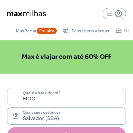
MaxRadar
Em alta
Passagens aéreas
Hot
Max é viajar com até 60% OFF
Qual é a sua origem?
Quais seus destinos?