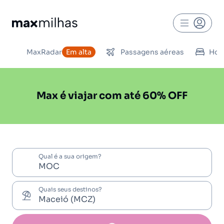
MaxRadar
Em alta
Passagens aéreas
Hot
Max é viajar com até 60% OFF
Qual é a sua origem?
Quais seus destinos?