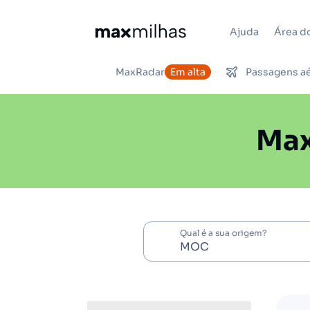
Ajuda
Área do
MaxRadar
Em alta
Passagens a
Max
Qual é a sua origem?