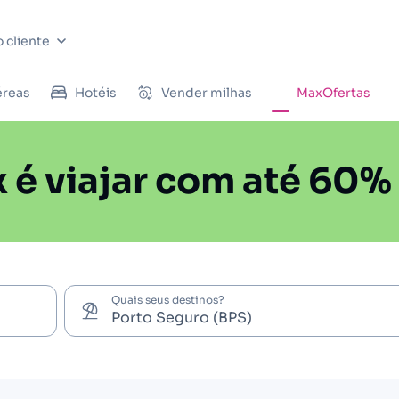
 cliente
éreas
Hotéis
Vender milhas
MaxOfertas
 é viajar com até 60%
Quais seus destinos?