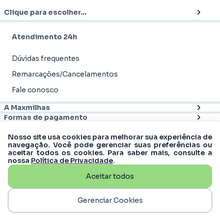
Clique para escolher...
Atendimento 24h
Dúvidas frequentes
Remarcações/Cancelamentos
Fale conosco
A Maxmilhas
Formas de pagamento
Nosso site usa cookies para melhorar sua experiência de
navegação. Você pode gerenciar suas preferências ou
aceitar todos os cookies. Para saber mais, consulte a
nossa
Política de Privacidade
.
Aceitar todos
© 2012 - 2026
Maxmilhas
-
MM Turismo &
Viagens S.A | CNPJ: 16.988.607/0001-61
Rua Matias Cardoso, 169, 11º andar - Santo
Gerenciar Cookies
Agostinho, Belo Horizonte - MG, 30170-050