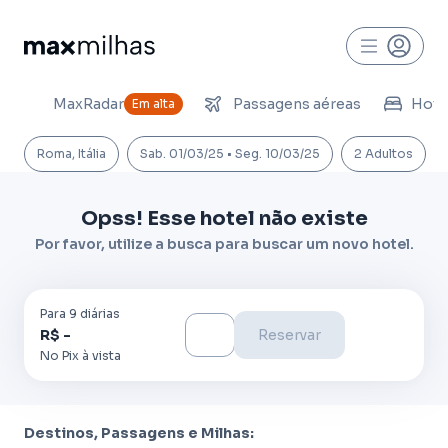
MaxRadar
Passagens aéreas
Hoté
Em alta
Roma, Itália
Sab. 01/03/25 • Seg. 10/03/25
2 Adultos
Opss! Esse hotel não existe
Por favor, utilize a busca para buscar um novo hotel.
Para
9
diária
s
R$ -
Reservar
No Pix à vista
Destinos, Passagens e Milhas: