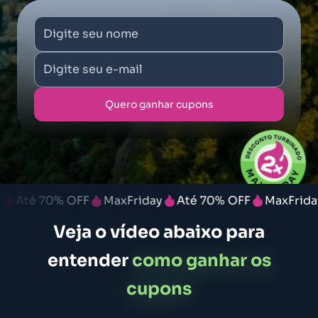
Digite seu nome
Digite seu e-mail
Quero ganhar cupons
 70% OFF
MaxFriday
Até 70% OFF
MaxFriday
At
Veja o vídeo abaixo para
entender
como ganhar os
cupons