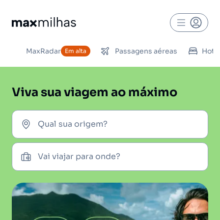
MaxRadar
Passagens aéreas
Hoté
Em alta
Viva sua viagem ao máximo
Qual sua origem?
Vai viajar para onde?