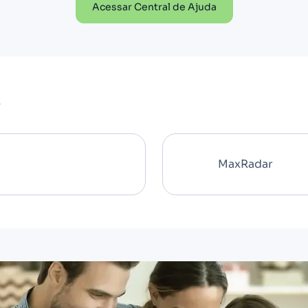
Acessar Central de Ajuda
ê
MaxRadar