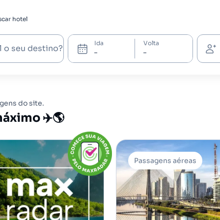
car hotel
Ida
Volta
l o seu destino?
ens do site.
máximo ✈️🌎
Passagens aéreas