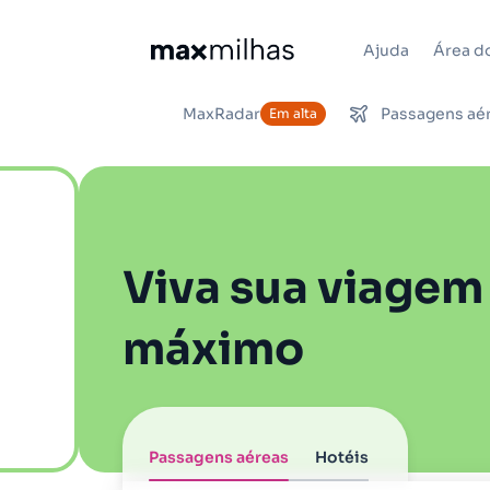
Ajuda
Área do
MaxRadar
Passagens aé
Em alta
Viva sua viagem
máximo
Passagens aéreas
Hotéis