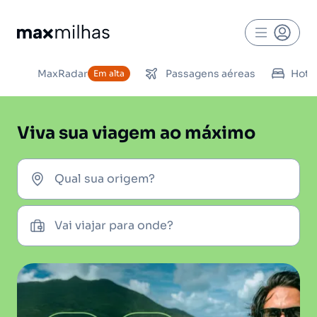
MaxRadar
Passagens aéreas
Hoté
Em alta
Viva sua viagem ao máximo
Qual sua origem?
Vai viajar para onde?