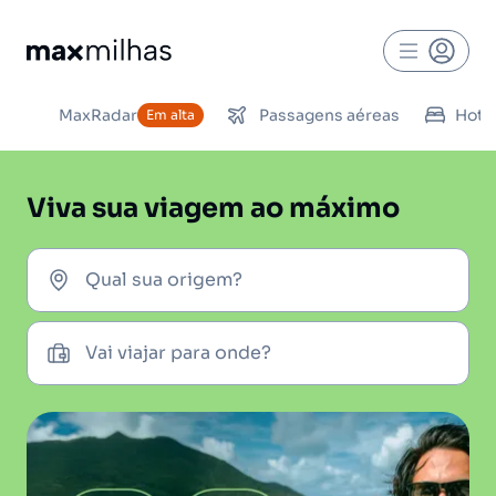
MaxRadar
Passagens aéreas
Hoté
Em alta
Viva sua viagem ao máximo
Qual sua origem?
Vai viajar para onde?